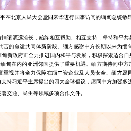
近平在北京人民大会堂同来华进行国事访问的缅甸总统敏
波情谊源远流长，始终相互帮助、相互支持，坚持和平共
共苦的命运共同体新阶段。缅方感谢中方长期以来为缅
缅甸新政府正全力推进国内和平与发展，积极探索适合自
包括缅甸在内的亚洲邻国提供了重要机遇。缅方期待同中方
度重视并将全力保障在缅中资企业及人员安全。缅方愿
力支持习近平主席提出的四大全球倡议，愿同中方加强多
签署交通、民生等领域多项合作文件。