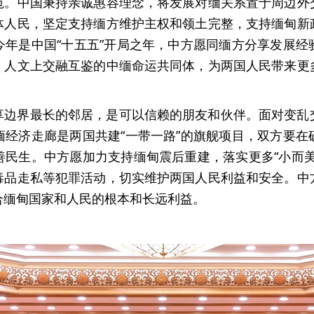
范。中国秉持亲诚惠容理念，将发展对缅关系置于周边外
体人民，坚定支持缅方维护主权和领土完整，支持缅甸新
今年是中国“十五五”开局之年，中方愿同缅方分享发展经
、人文上交融互鉴的中缅命运共同体，为两国人民带来更
享边界最长的邻居，是可以信赖的朋友和伙伴。面对变乱
缅经济走廊是两国共建“一带一路”的旗舰项目，双方要在
善民生。中方愿加力支持缅甸震后重建，落实更多“小而美
毒品走私等犯罪活动，切实维护两国人民利益和安全。中
合缅甸国家和人民的根本和长远利益。