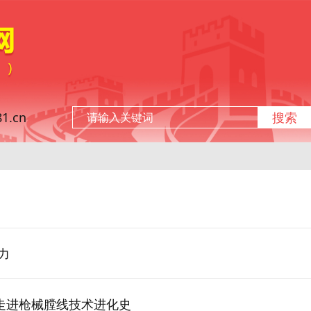
.cn
搜索
力
走进枪械膛线技术进化史