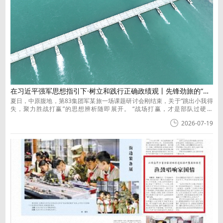
在习近平强军思想指引下·树立和践行正确政绩观丨先锋劲旅的“接力答卷”
夏日，中原腹地，第83集团军某旅一场课题研讨会刚结束，关于“跳出小我得
失，聚力胜战打赢”的思想辨析随即展开。 “战场打赢，才是部队过硬政
绩。”该旅领导的话掷地有声。大家一致认为，面对未来战场的挑战，决不能
2026-07-19
囿于个人得失、贪图任期显绩，必须以胸怀大我、久久为功的担当真抓实
干，夯实部队打赢根基。