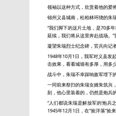
领袖以这种方式，欣赏着他的爱
锦州义县城南，松柏林环绕的朱瑞
“我们脚下的这片土地，是70多
延续，我们将从这里奔赴战场。”
凝望朱瑞烈士纪念碑，官兵向记
1948年10月1日，我军对义
击效果，看看城墙有多厚，用多少
战斗中，朱瑞不幸踩响敌军埋下的
一同前来祭扫的朱瑞女婿朱筑兴
刻，他心里装着的，仍然是炮兵的
“人们都说朱瑞是解放军的‘炮兵
1945年12月1日，在“捡洋