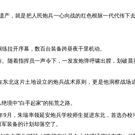
遗产，就是把人民炮兵一心向战的红色根脉一代代传下去
演练拉开序幕，数百台装备跨昼夜千里机动。
阵。随着指挥员一声令下，一发发炮弹呼啸出膛，划破晨
朱瑞在东北这片土地设立的炮兵战术原则，更是他洞察战场
绝境中“白手起家”的拓荒之路。
5年9月，朱瑞率领延安炮兵学校师生挺进东北，首选办
日军装备的计划却落空了。