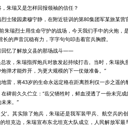
将，朱瑞又是怎样回报领袖的信任？
烈士陵园肃穆宁静，在附近驻训的第80集团军某旅某营
年前朱瑞烈士用生命守护的战场，今天我们手中的火炮，是
营长的声音沉稳有力，字字句句叩击着官兵胸膛。
者回忆了解放义县的那场战斗——
县发起总攻，朱瑞指挥炮兵对敌发起持续打击。当时，朱瑞执
炮弹才能炸开，为更大规模的下一仗做准备。”
地雷，将43岁的生命永远定格在距离胜利仅一步之遥的
，在碑前久久伫立：“岳父牺牲时，鲜血浸透了一份未完成
未来。”
之父’。其实除了炮兵，朱瑞还是我军装甲兵、航空兵的
落”捡来的坦克边，朱瑞宣布东北坦克大队成立，人民解放军