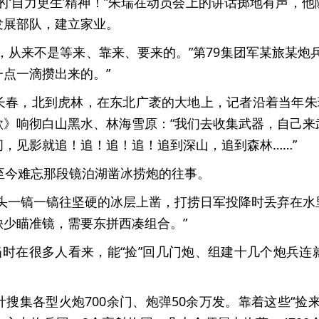
的‘自力更生’精神！”朱瑞在动员会上的讲话掷地有声，
发展部队，建立家业。
，从来不是等来、靠来、要来的。”第79集团军某旅某炮
点一滴攒出来的。”
长春，北到虎林，在东北广袤的大地上，记者沿着当年朱瑞
歌》响彻白山黑水、林海雪原：“我们去收集武器，自己来
，见影就追！追！追！追！追到深山，追到森林……”
至今难忘那段镜泊湖凿冰捞炮的往事。
镐头一镐一镐往坚硬的冰层上凿，打捞日军投降时丢弃在水
少瞄准镜，需要东拼西凑组合。”
当时在很多人看来，能“捡”回几门炮、组建十几个炮兵
搜集各型火炮700余门、炮弹50余万发。靠着这些“捡