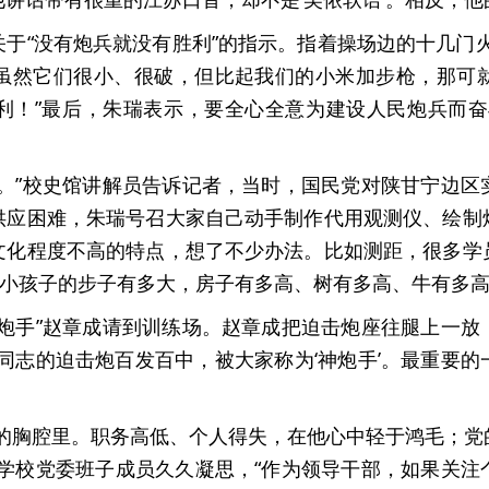
于“没有炮兵就没有胜利”的指示。指着操场边的十几门
虽然它们很小、很破，但比起我们的小米加步枪，那可
利！”最后，朱瑞表示，要全心全意为建设人民炮兵而奋
的。”校史馆讲解员告诉记者，当时，国民党对陕甘宁边区
供应困难，朱瑞号召大家自己动手制作代用观测仪、绘制
文化程度不高的特点，想了不少办法。比如测距，很多学
、小孩子的步子有多大，房子有多高、树有多高、牛有多高
神炮手”赵章成请到训练场。赵章成把迫击炮座往腿上一放
同志的迫击炮百发百中，被大家称为‘神炮手’。最重要
瑞的胸腔里。职务高低、个人得失，在他心中轻于鸿毛；党
官学校党委班子成员久久凝思，“作为领导干部，如果关注