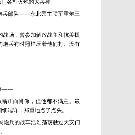
余门各型火炮的大兵种。
炮兵部队——东北民主联军重炮三
的战场，曾参加解放战争和抗美援
的炮兵有时照样压着他们打。没有
事——
数幅正面肖像，但他都不满意。最
细细端详，郑重地点了点头。
民炮兵的战车浩浩荡荡驶过天安门
了。