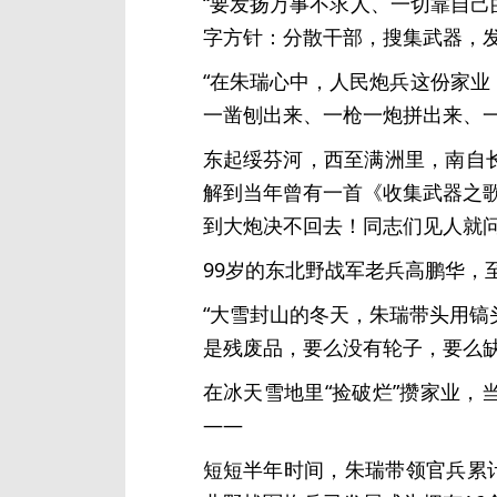
“要发扬万事不求人、一切靠自己
字方针：分散干部，搜集武器，
“在朱瑞心中，人民炮兵这份家业
一凿刨出来、一枪一炮拼出来、一
东起绥芬河，西至满洲里，南自
解到当年曾有一首《收集武器之
到大炮决不回去！同志们见人就问
99岁的东北野战军老兵高鹏华，
“大雪封山的冬天，朱瑞带头用
是残废品，要么没有轮子，要么缺
在冰天雪地里“捡破烂”攒家业，
——
短短半年时间，朱瑞带领官兵累计