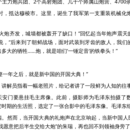
个主力炮兵团、2个高射炮团、几十个师属山炮营、4700
时，抵达穆棱市。这里，诞生了我军第一支重装机械化
门火炮齐发，城墙都被轰开了缺口！”回忆起当年炮声震天
地说，“后来到了朝鲜战场，面对武装到牙齿的敌人，我们
多大的牺牲……炮，就是咱们‘一锤定音’的铁拳头！”
。整整一年之后，就是新中国的开国大典！”
，讲解员指着一幅老照片，给记者讲了一段鲜为人知的往
典，天安门要悬挂毛主席像。此前，摄影师为毛泽东拍摄了
安时期的生活照，选定了一张合影中的毛泽东像。毛泽东
瑞。然而，当开国大典的礼炮声在北京响起，当新中国人
我愿意把后半生交给大炮”的朱瑞，再也回不到领袖身旁