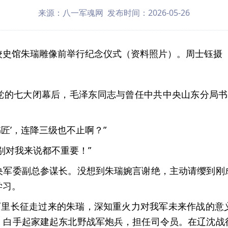
来源：八一军魂网 发布时间：2026-05-26
校史馆朱瑞雕像前举行纪念仪式（资料照片）。周士钰摄
党的七大闭幕后，毛泽东同志与曾任中共中央山东分局书
书匠’，连降三级也不止啊？”
别对我来说都不重要！”
央军委副总参谋长。没想到朱瑞婉言谢绝，主动请缨到刚
学习。
从万里长征走过来的朱瑞，深知重火力对我军未来作战的意
，白手起家建起东北野战军炮兵，担任司令员。在辽沈战