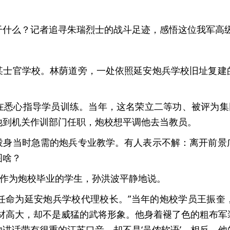
干什么？记者追寻朱瑞烈士的战斗足迹，感悟这位我军高
某士官学校。林荫道旁，一处依照延安炮兵学校旧址复建
在悉心指导学员训练。当年，这名荣立二等功、被评为集团
他到机关作训部门任职，炮校想平调他去当教员。
投身当时急需的炮兵专业教学。有人表示不解：离开前景
图啥？
”作为炮校毕业的学生，孙洪波平静地说。
军委任命为延安炮兵学校代理校长。”当年的炮校学员王振
身材高大，却不是威猛的武将形象。他身着褪了色的粗布军
讲话带有很重的江苏口音，却不是‘吴侬软语’。相反，他