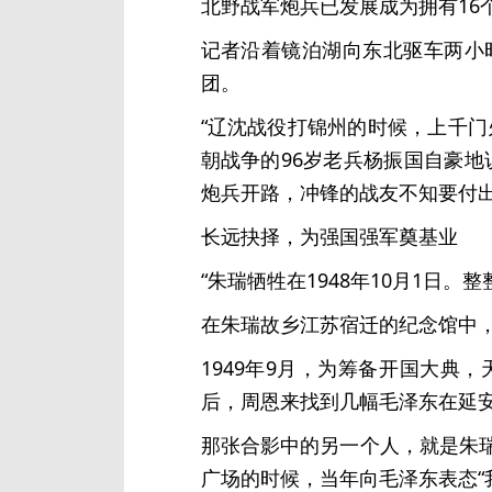
北野战军炮兵已发展成为拥有16
记者沿着镜泊湖向东北驱车两小
团。
“辽沈战役打锦州的时候，上千
朝战争的96岁老兵杨振国自豪
炮兵开路，冲锋的战友不知要付出
长远抉择，为强国强军奠基业
“朱瑞牺牲在1948年10月1日
在朱瑞故乡江苏宿迁的纪念馆中
1949年9月，为筹备开国大
后，周恩来找到几幅毛泽东在延
那张合影中的另一个人，就是朱
广场的时候，当年向毛泽东表态“