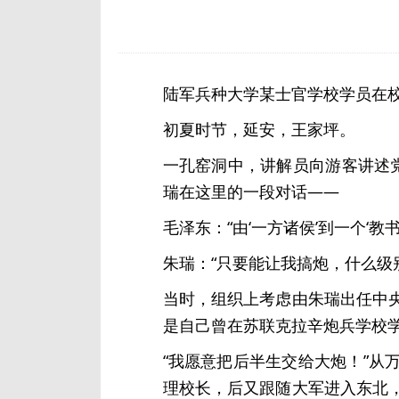
陆军兵种大学某士官学校学员在
初夏时节，延安，王家坪。
一孔窑洞中，讲解员向游客讲述
瑞在这里的一段对话——
毛泽东：“由‘一方诸侯’到一个‘教
朱瑞：“只要能让我搞炮，什么级
当时，组织上考虑由朱瑞出任中
是自己曾在苏联克拉辛炮兵学校
“我愿意把后半生交给大炮！”
理校长，后又跟随大军进入东北