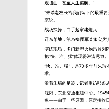
观扭曲，甚至人生偏航。”
“朱瑞老校长给我们留下的最重要
京说。
战场抉择，白手起家建炮兵
辽东某地，第79集团军某旅实兵
演练现场，多门新型火炮昂首列
把“快、准、猛”体现得淋漓尽致。
“快、准、猛”，是70多年前
求。
沿着朱瑞的足迹，记者重访那条从
沈阳，东北交通枢纽中心。194
象——由于一些原因，原定接收