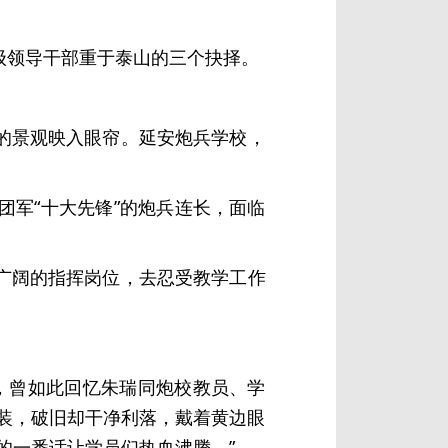
级领导干部重于泰山的三个抉择。
的景观映入眼帘。延安炮兵学校，
军“十大先锋”的炮兵连长，面临
广阔的指挥岗位，去忍受教学工作
奎，曾如此回忆朱瑞同炮校教员、学
装，破旧却干净利落，戴着黄边眼
的一番话让学员们热血沸腾。”