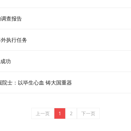
的调查报告
海外执行任务
射成功
钟掘院士：以毕生心血 铸大国重器
上一页
1
2
下一页