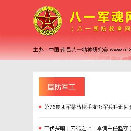
主办：中国·南昌八一精神研究会 www.nc81
国防军工
第76集团军某旅携手友邻军兵种部队
三伏探哨丨云端之上：伞训主任坚守“