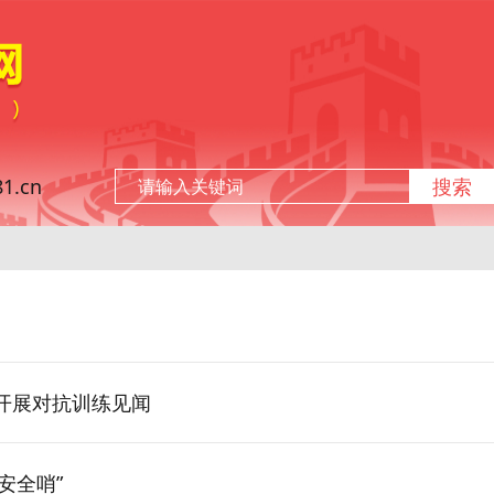
.cn
搜索
开展对抗训练见闻
安全哨”