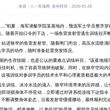
来源：八一军魂网 发布时间：2026-05-28
……”初夏，海军潜艇学院某基地内，预选军士学员整齐
点。随着开始口令的下达，一场鱼雷发射管逃生训练拉开
，钻进狭窄的鱼雷发射管。随着闸门闭合，高压水流喷涌
名学员的动作，随时准备处置突发情况。
掌握的生存技能，也是公认的重难点训练科目。”该基地领
最佳时机，快了容易导致肺泡破裂。同时，在狭窄空间内
，这项训练对参训学员的技术水平和心理素质都是极大的
逃生训练。冰冷水流的涌入、狭窄环境带来的压抑感，让
到郑琰骐身体不停晃动，立即通过对讲系统连续下达指令
，不断调整身体姿态，沿着发射管缓缓挪动，最终顺利完
分层施训、精准施教、以考促训”的思路，帮助学员练强鱼