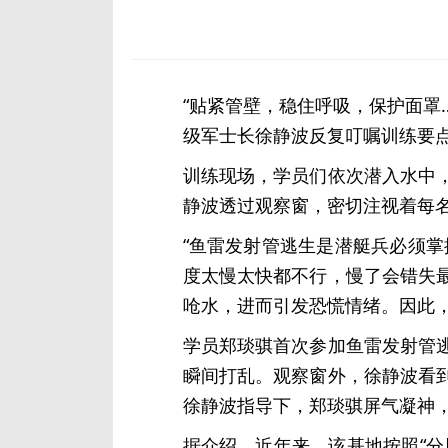
“贴紧管壁，稳住呼吸，保护面罩
级军士长徐静波反复叮嘱训练要
训练现场，学员们依次潜入水中
静波透过观察窗，密切注视着每
“鱼雷发射管逃生是潜艇兵必须
度太慢太快都不行，慢了会错失
呛水，进而引发恐慌情绪。因此
学员郑琰骐首次参加鱼雷发射管
瞬间打乱。观察窗外，徐静波看
徐静波指导下，郑琰骐屏气凝神
据介绍，近年来，该基地按照“