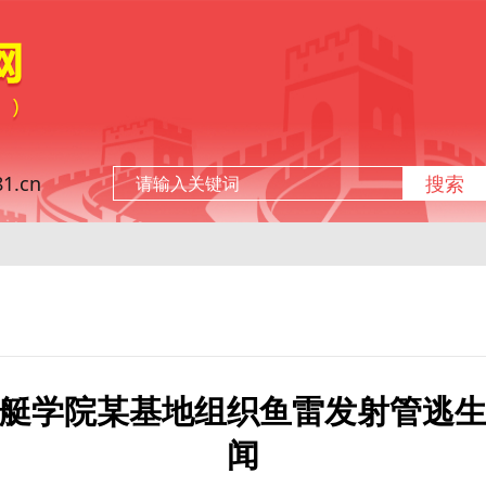
.cn
搜索
艇学院某基地组织鱼雷发射管逃
闻