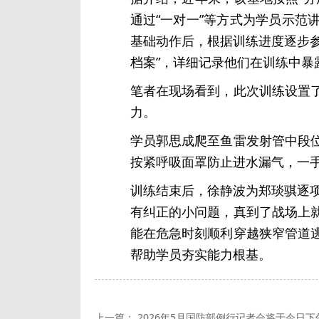
通过“一对一”等方式为学员示
基础动作后，根据训练进度逐步
档案”，详细记录他们在训练中暴
笔者在现场看到，此次训练设置
力。
学员郭思成爬至鱼雷发射管中段
按紧呼吸面罩防止进水漏气，一
训练结束后，徐静波为郑琰骐逐
有纠正的小问题，真到了战场上就
能在危急时刻顺利穿越狭窄管道
帮助学员夯实能力根基。
上一篇：
2026年5月国防部例行记者会将于今日下