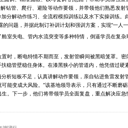
范讲解钻管、爬行、避险等动作要领，并带领他们熟悉发射
参加分解动作练习、全流程模拟训练以及水下实操训练。此
露的问题，并据此制订补训计划和强训方案，实现“一人一
了舱室失电、管内水流突变等多种特情，倒逼学员在复杂
位置时，断电特情不期而至，发射管瞬间被黑暗笼罩。密
手扶稳管壁稳住身体。在漆黑狭小的管道内，他凭借过硬
项分析短板不足，认真讲解动作要领，亲自钻进鱼雷发射管
可能变成大风险。”该基地领导表示，只有通过不断磨砺
逃生。下一步，他们将带领学员全面复盘，重点解决应急
午3时举行