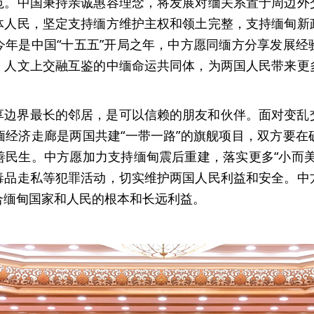
范。中国秉持亲诚惠容理念，将发展对缅关系置于周边外
体人民，坚定支持缅方维护主权和领土完整，支持缅甸新
今年是中国“十五五”开局之年，中方愿同缅方分享发展经
、人文上交融互鉴的中缅命运共同体，为两国人民带来更
享边界最长的邻居，是可以信赖的朋友和伙伴。面对变乱
缅经济走廊是两国共建“一带一路”的旗舰项目，双方要在
善民生。中方愿加力支持缅甸震后重建，落实更多“小而美
毒品走私等犯罪活动，切实维护两国人民利益和安全。中
合缅甸国家和人民的根本和长远利益。