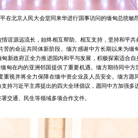
近平在北京人民大会堂同来华进行国事访问的缅甸总统敏
波情谊源远流长，始终相互帮助、相互支持，坚持和平共
共苦的命运共同体新阶段。缅方感谢中方长期以来为缅
缅甸新政府正全力推进国内和平与发展，积极探索适合自
包括缅甸在内的亚洲邻国提供了重要机遇。缅方期待同中方
度重视并将全力保障在缅中资企业及人员安全。缅方愿
力支持习近平主席提出的四大全球倡议，愿同中方加强多
签署交通、民生等领域多项合作文件。