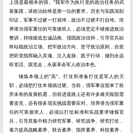
上强是最根本的强。”我军作为执行党的政治任务的武
装集团，讲政治始终是第一位的要求。历史与实践深刻
印证，军事不过硬一打就垮，政治不过硬不打自垮。培
养堪当强军重任的可靠接班人，必须坚定不移推进政治
整训，持续锻造忠诚品格、强固政治信仰，引导官兵始
终站稳政治立场、把牢政治方向、坚守政治原则，自觉
把听党指挥融入灵魂、注入血脉、践于行动，做到永远
听党话、跟党走，永葆革命军人政治本色。
锤炼本领上的“高”。打仗和准备打仗是军人的天
职，必须把打仗本领搞过硬。当前，强军事业迎来了前
所未有的发展机遇，但前进道路上还有许多难关险阻需
要攻克，还有很多现实挑战需要应对。培养堪当强军重
任的可靠接班人，必须以打仗标准和实战要求锤炼官
兵，引导其集中精力研究军事、研究战争、研究打仗，
着力提高战略素养、联合素养、指挥素养、科技素养，