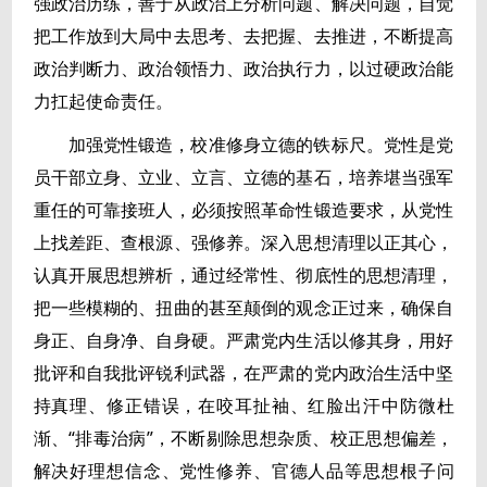
强政治历练，善于从政治上分析问题、解决问题，自觉
把工作放到大局中去思考、去把握、去推进，不断提高
政治判断力、政治领悟力、政治执行力，以过硬政治能
力扛起使命责任。
加强党性锻造，校准修身立德的铁标尺。党性是党
员干部立身、立业、立言、立德的基石，培养堪当强军
重任的可靠接班人，必须按照革命性锻造要求，从党性
上找差距、查根源、强修养。深入思想清理以正其心，
认真开展思想辨析，通过经常性、彻底性的思想清理，
把一些模糊的、扭曲的甚至颠倒的观念正过来，确保自
身正、自身净、自身硬。严肃党内生活以修其身，用好
批评和自我批评锐利武器，在严肃的党内政治生活中坚
持真理、修正错误，在咬耳扯袖、红脸出汗中防微杜
渐、“排毒治病”，不断剔除思想杂质、校正思想偏差，
解决好理想信念、党性修养、官德人品等思想根子问