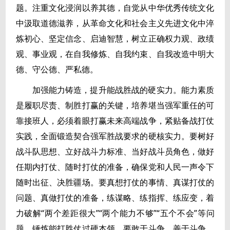
题。注重文化浸润以养其德，自觉从中华优秀传统文化
中汲取道德滋养，从革命文化和社会主义先进文化中淬
炼初心、坚定信念、启迪智慧，树立正确权力观、政绩
观、事业观，在自我修炼、自我约束、自我改造中明大
德、守公德、严私德。
加强能力铸造，提升能战胜战的硬实力。能力素质
是履职尽责、制胜打赢的关键，培养堪当强军重任的可
靠接班人，必须着眼打赢未来高端战争，紧贴备战打仗
实践，全面锻造契合强军胜战要求的硬核实力。要树好
战斗队思想、立好战斗力标准、当好战斗员角色，做好
任期内打仗、随时打仗的准备，确保党和人民一声令下
随时出征、决胜疆场。要真想打仗的事情、真谋打仗的
问题、真做打仗的准备，练谋略、练指挥、练应变，着
力破解“两个差距很大”“两个能力不够”“五个不会”等问
题，锤炼能打胜仗过硬本领。要敢于斗争、善于斗争，