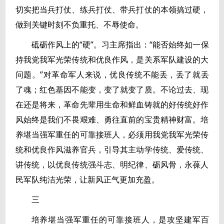
切实把当兵打仗、练兵打仗、带兵打仗的本领搞过硬，
做到关键时刻不负重托、不辱使命。
砥砺作风上的“硬”。习主席指出：“能否始终如一保
持我党我军光荣传统和优良作风，是关系军队建设的大
问题。”对革命军人来说，优良传统不能丢，丢了就丢
了魂；红色基因不能变，变了就变了质。不论过去、现
在还是将来，革命先辈用生命和鲜血铸就的好传统好作
风始终是我们不畏艰难、勇往直前的宝贵精神财富。培
养堪当强军重任的可靠接班人，必须用我党我军光荣传
统和优良作风滋养官兵，引导其主动学传统、爱传统、
讲传统，以优良传统强斗志、明纪律、砺风骨，永葆人
民军队纯洁光荣，让新风正气更加充盈。
三
培养堪当强军重任的可靠接班人，是攻坚建军百