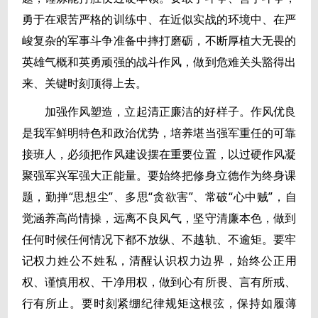
勇于在艰苦严格的训练中、在近似实战的环境中、在严
峻复杂的军事斗争准备中摔打磨砺，不断厚植大无畏的
英雄气概和英勇顽强的战斗作风，做到危难关头豁得出
来、关键时刻顶得上去。
加强作风塑造，立起清正廉洁的好样子。作风优良
是我军鲜明特色和政治优势，培养堪当强军重任的可靠
接班人，必须把作风建设摆在重要位置，以过硬作风凝
聚强军兴军强大正能量。要始终把修身立德作为终身课
题，勤掸“思想尘”、多思“贪欲害”、常破“心中贼”，自
觉涵养高尚情操，远离不良风气，坚守清廉本色，做到
任何时候任何情况下都不放纵、不越轨、不逾矩。要牢
记权力姓公不姓私，清醒认识权力边界，始终公正用
权、谨慎用权、干净用权，做到心有所畏、言有所戒、
行有所止。要时刻紧绷纪律规矩这根弦，保持如履薄