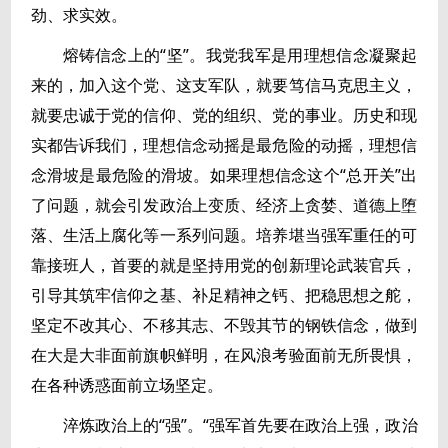
劲、求实效。
熔铸信念上的“坚”。我党我军是用理想信念凝聚起
来的，加入这个党、这支军队，就要笃信马克思主义，
就要忠诚于党的信仰、党的组织、党的事业。历史和现
实都告诉我们，理想信念动摇是最危险的动摇，理想信
念滑坡是最危险的滑坡。如果理想信念这个“总开关”出
了问题，就会引发政治上变质、经济上贪婪、道德上堕
落、生活上腐化等一系列问题。培养堪当强军重任的可
靠接班人，首要的就是坚持用党的创新理论武装官兵，
引导其筑牢信仰之基、补足精神之钙、把稳思想之舵，
坚定不改其心、不移其志、不毁其节的钢铁信念，做到
在大是大非面前旗帜鲜明，在风浪考验面前无所畏惧，
在各种诱惑面前立场坚定。
淬炼政治上的“强”。“强军首先要在政治上强，政治