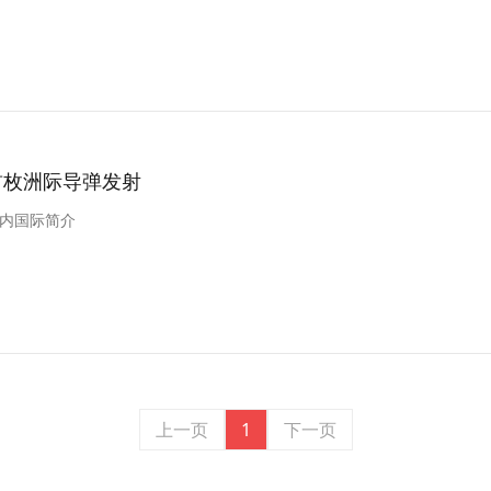
首枚洲际导弹发射
内国际简介
上一页
1
下一页